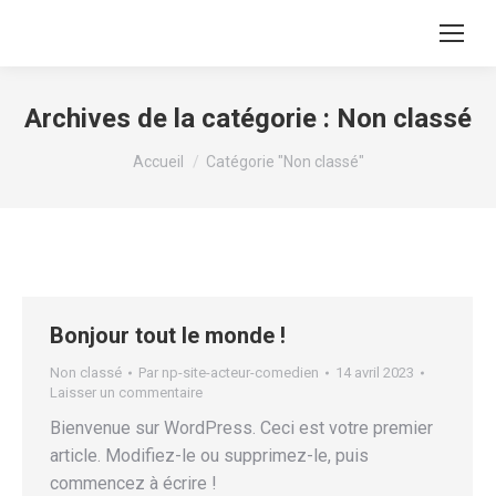
Archives de la catégorie :
Non classé
Vous êtes ici :
Accueil
Catégorie "Non classé"
Bonjour tout le monde !
Non classé
Par
np-site-acteur-comedien
14 avril 2023
Laisser un commentaire
Bienvenue sur WordPress. Ceci est votre premier
article. Modifiez-le ou supprimez-le, puis
commencez à écrire !